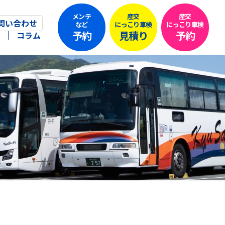
メンテ
産交
産交
問い合わせ
など
にっこり車検
にっこり車検
予約
見積り
予約
コラム