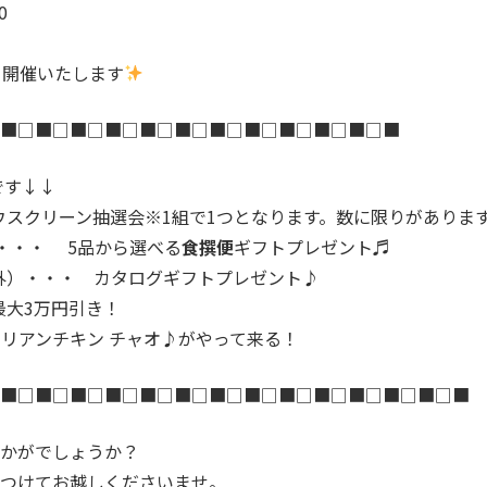
0
を 開催いたします
■□■□■□■□■□■□■□■□■□■□■□■
くさんの内容です↓↓
スクリーン抽選会※1組で1つとなります。数に限りがありま
・・・ 5品から選べる
食撰便
ギフトプレゼント♬
外）・・・ カタログギフトプレゼント♪
最大3万円引き！
アンチキン チャオ♪がやって来る！
■□■□■□■□■□■□■□■□■□■□■□■□■□■
かがでしょうか？
つけてお越しくださいませ。