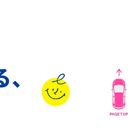
る、
。
PAGETOP