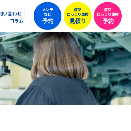
メンテ
産交
産交
問い合わせ
など
にっこり車検
にっこり車検
予約
見積り
予約
コラム